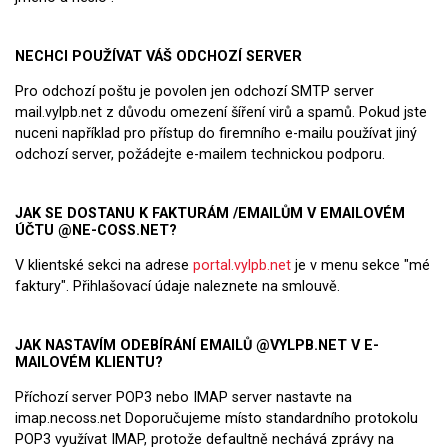
NECHCI POUŽÍVAT VÁŠ ODCHOZÍ SERVER
Pro odchozí poštu je povolen jen odchozí SMTP server
mail.vylpb.net z důvodu omezení šíření virů a spamů. Pokud jste
nuceni například pro přístup do firemního e-mailu používat jiný
odchozí server, požádejte e-mailem technickou podporu.
JAK SE DOSTANU K FAKTURÁM /EMAILŮM V EMAILOVÉM
ÚČTU @NE-COSS.NET?
V klientské sekci na adrese
portal.vylpb.net
je v menu sekce "mé
faktury". Přihlašovací údaje naleznete na smlouvě.
JAK NASTAVÍM ODEBÍRÁNÍ EMAILŮ @VYLPB.NET V E-
MAILOVÉM KLIENTU?
Příchozí server POP3 nebo IMAP server nastavte na
imap.necoss.net Doporučujeme místo standardního protokolu
POP3 využívat IMAP, protože defaultně nechává zprávy na