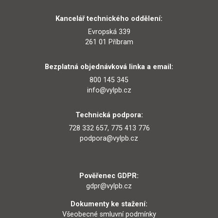
Kancelář technického oddělení:
Evropská 339
261 01 Příbram
Bezplatná objednávková linka a email:
800 145 345
info@vylpb.cz
Technická podpora:
728 332 657, 775 413 776
podpora@vylpb.cz
Pověřenec GDPR:
gdpr@vylpb.cz
Dokumenty ke stažení:
Všeobecné smluvní podmínky