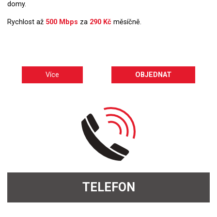
domy.
Rychlost až
500
Mbps
za
290 Kč
měsíčně.
Více
OBJEDNAT
TELEFON