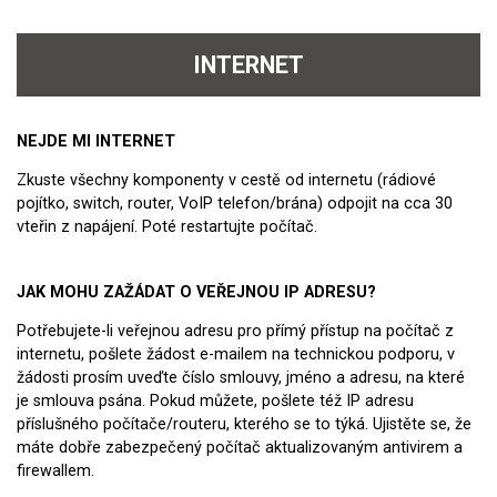
INTERNET
NEJDE MI INTERNET
Zkuste všechny komponenty v cestě od internetu (rádiové
pojítko, switch, router, VoIP telefon/brána) odpojit na cca 30
vteřin z napájení. Poté restartujte počítač.
JAK MOHU ZAŽÁDAT O VEŘEJNOU IP ADRESU?
Potřebujete-li veřejnou adresu pro přímý přístup na počítač z
internetu, pošlete žádost e-mailem na technickou podporu, v
žádosti prosím uveďte číslo smlouvy, jméno a adresu, na které
je smlouva psána. Pokud můžete, pošlete též IP adresu
příslušného počítače/routeru, kterého se to týká. Ujistěte se, že
máte dobře zabezpečený počítač aktualizovaným antivirem a
firewallem.