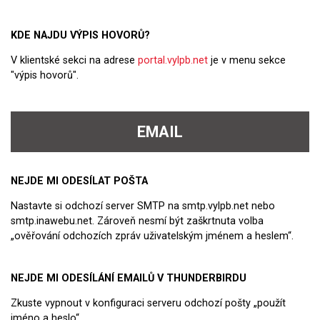
KDE NAJDU VÝPIS HOVORŮ?
V klientské sekci na adrese
portal.vylpb.net
je v menu sekce
"výpis hovorů".
EMAIL
NEJDE MI ODESÍLAT POŠTA
Nastavte si odchozí server SMTP na smtp.vylpb.net nebo
smtp.inawebu.net. Zároveň nesmí být zaškrtnuta volba
„ověřování odchozích zpráv uživatelským jménem a heslem“.
NEJDE MI ODESÍLÁNÍ EMAILŮ V THUNDERBIRDU
Zkuste vypnout v konfiguraci serveru odchozí pošty „použít
jméno a heslo“.